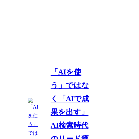
「AIを使
う」ではな
く「AIで成
果を出す」
AI検索時代
のリード獲