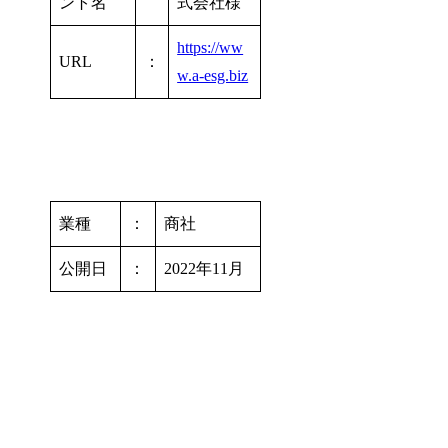
ント名
式会社様
https://ww
URL
：
w.a-esg.biz
業種
：
商社
公開日
：
2022年11月