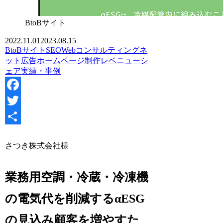
BtoBサイト
2022.11.01
2023.08.15
BtoBサイト
SEO
Webコンサルティング
ネ
ット広告
ホームページ制作
レベニューシ
ェア
実績・事例
Facebook
Twitter
共
さつき株式会社様
有
業務用空調・冷蔵・冷凍機
の電気代を削減するαESG
の見込み顧客を増やすた