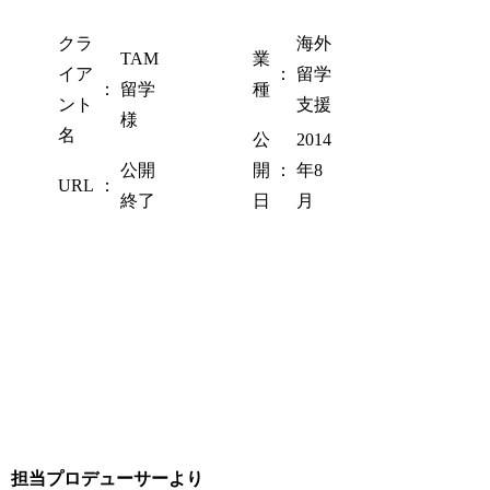
クラ
海外
TAM
業
イア
：
留学
：
留学
種
ント
支援
様
名
公
2014
公開
開
：
年8
URL
：
終了
日
月
担当プロデューサーより