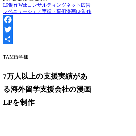
LP制作
Webコンサルティング
ネット広告
レベニューシェア
実績・事例
漫画LP制作
Facebook
Twitter
共
TAM留学様
有
7万人以上の支援実績があ
る海外留学支援会社の漫画
LPを制作