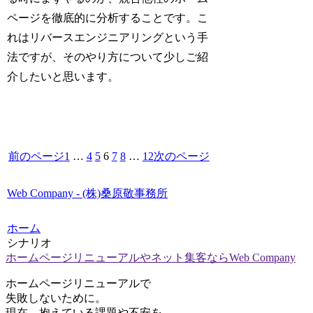
ページを徹底的に分析することです。こ
れはリバースエンジニアリングという手
法ですが、そのやり方について少しご紹
介したいと思います。
前のページ
1
…
4
5
6
7
8
…
12
次のページ
Web Company - (株)桑原敬事務所
ホーム
シナリオ
ホームページリニューアルやネット集客ならWeb Company
ホームページリニューアルで
失敗しないために。
現在、抱えている課題や不安を、